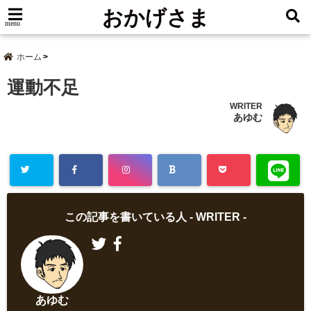
おかげさま
menu
ホーム
運動不足
WRITER
あゆむ
この記事を書いている人 -
WRITER
-
あゆむ