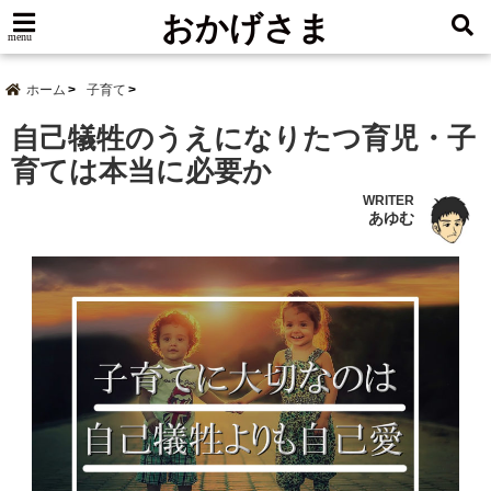
おかげさま
menu
ホーム
子育て
自己犠牲のうえになりたつ育児・子
育ては本当に必要か
WRITER
あゆむ