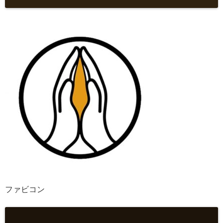
ファビコン