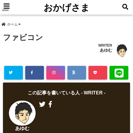
おかげさま
menu
ホーム
ファビコン
WRITER
あゆむ
この記事を書いている人 -
WRITER
-
あゆむ